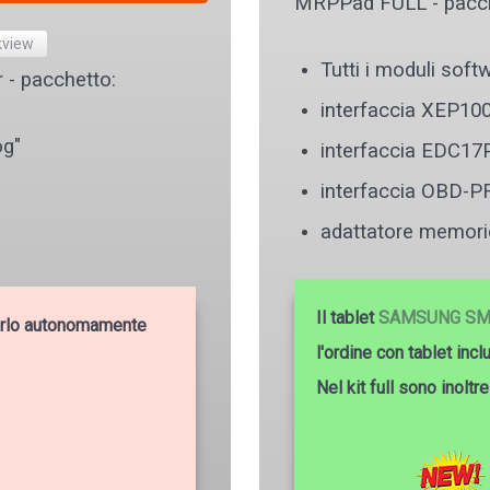
MRPPad FULL - pacch
kview
Tutti i moduli softw
- pacchetto:
interfaccia XEP10
og"
interfaccia EDC17
interfaccia OBD-P
adattatore memori
Il tablet
SAMSUNG SM
starlo autonomamente
l'ordine con tablet inc
Nel kit full sono inoltr