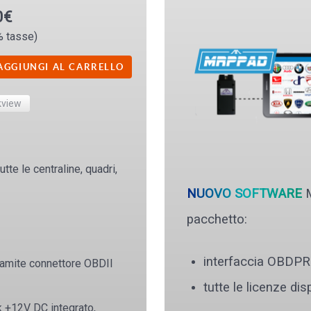
0€
% tasse)
kview
tte le centraline, quadri,
NUOVO SOFTWARE
M
pacchetto:
interfaccia OBDP
amite connettore OBDII
tutte le licenze d
k +12V DC integrato,