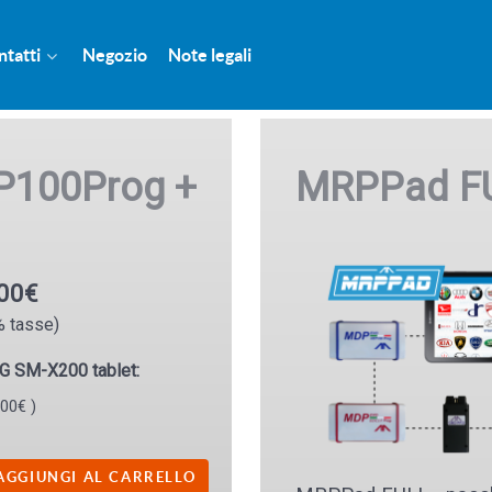
ntatti
Negozio
Note legali
P100Prog +
MRPPad F
.00€
% tasse)
 SM-X200 tablet:
.00€ )