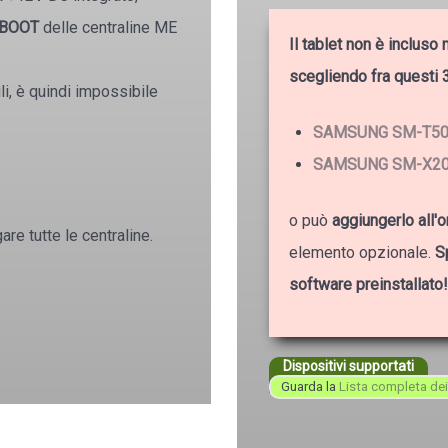
à BOOT
delle centraline ME
Il tablet non è inclus
scegliendo fra questi 
ili, è quindi impossibile
SAMSUNG SM-T5
SAMSUNG SM-X2
o può
aggiungerlo all
are tutte le centraline.
elemento opzionale.
S
software preinstallato!
Dispositivi supportati
Guarda la
Lista completa dei