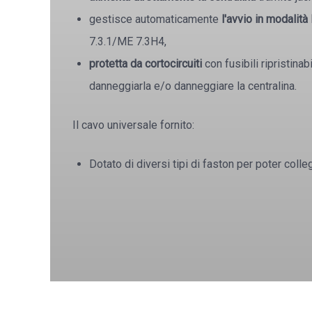
gestisce automaticamente
l'avvio in modalit
7.3.1/ME 7.3H4,
protetta da cortocircuiti
con fusibili ripristinab
danneggiarla e/o danneggiare la centralina.
Il cavo universale fornito:
Dotato di diversi tipi di faston per poter colleg