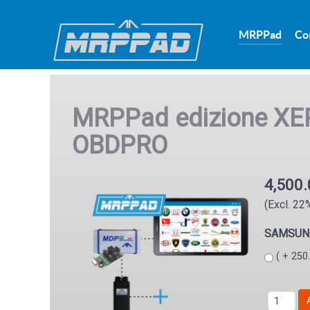
MRPPad
Co
MRPPad edizione XE
OBDPRO
4,500
(Excl. 22
SAMSUNG
( + 250