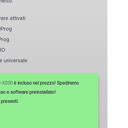
etto:
are attivati
0Prog
Prog
RO
e universale
-X200
è incluso nel prezzo!
Spediremo
luso e software preinstallato!
e presenti: